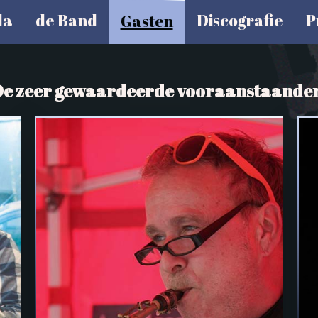
da
de Band
Discografie
P
Gasten
e zeer gewaardeerde vooraanstaande