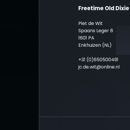
Freetime Old Dixi
Piet de Wit
Spaans Leger 8
1601 PA
Enkhuizen (NL)
+31 (0)650500491
jc.de.wit@online.nl