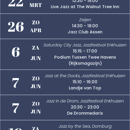
22
12:30 - 15:00
MRT
Live Jazz at The Walnut Tree Inn
26
Zeijen
ZO
14:30 - 18:00
APR
Jazz Club Assen
6
Saturday City Jazz, Jazzfestival Enkhuizen
ZA
15:15 - 17:00
JUN
Podium Tussen Twee Havens
(Rijksmagazijn)
7
Jazz at the Docks, Jazzfestival Enkhuizen
ZO
15:10 - 16:00
JUN
Landje van Top
7
Jazz in de Drom, Jazzfestival Enkhuizen
ZO
20:30 - 23:00
JUN
De Drommedaris
Jazz by the Sea, Domburg
ZA