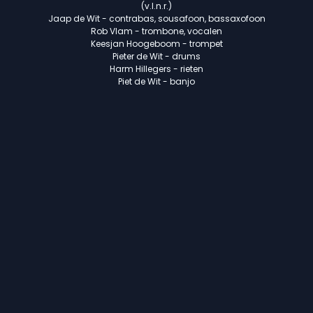
(v.l.n.r.)
Jaap de Wit - contrabas, sousafoon, bassaxofoon
Rob Vlam - trombone, vocalen
Keesjan Hoogeboom - trompet
Pieter de Wit - drums
Harm Hillegers - rieten
Piet de Wit - banjo