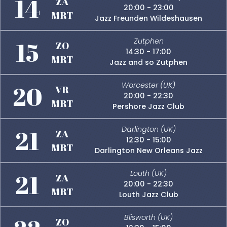
14
ZA
20:00 - 23:00
MRT
Jazz Freunden Wildeshausen
15
Zutphen
ZO
14:30 - 17:00
MRT
Jazz and so Zutphen
20
Worcester (UK)
VR
20:00 - 22:30
MRT
Pershore Jazz Club
21
Darlington (UK)
ZA
12:30 - 15:00
MRT
Darlington New Orleans Jazz
21
Louth (UK)
ZA
20:00 - 22:30
MRT
Louth Jazz Club
Blisworth (UK)
ZO