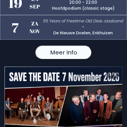
19
20:00 - 22:00
SEP
Hoofdpodium (classic stage)
7
55 Years of Freetime Old Dixie Jassband
ZA
-
NOV
De Nieuwe Doelen, Enkhuizen
Meer Info
1
/
1